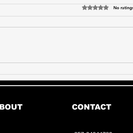
Rated 0 out of 5 star
No rating
Οδηγός για Αρχάριους:
Πώς 
Συμπληρώματα & Functional
Τραυ
Training
BOUT
CONTACT