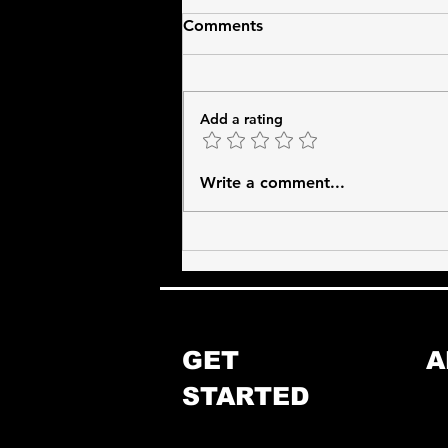
Comments
Add a rating
CrossFit Workout Benefits:
Write a comment...
BNFIT CrossFit in Nicosia -
Workouts for Everyone
GET
A
STARTED