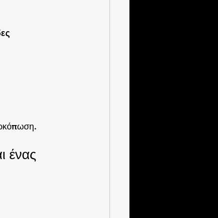
ες 
ερκόπωση.
ι ένας 