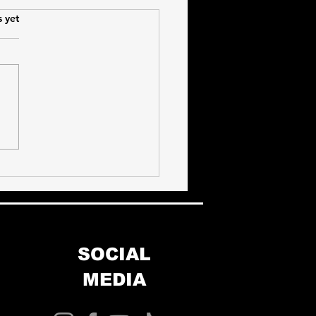
s.
s yet
να Χτίσεις Δύναμη Χωρίς
ματισμούς
SOCIAL
MEDIA