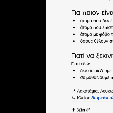
Για ποιον είν
άτομα που δεν έ
άτομα που επισ
άτομα με φόβο 
όσους θέλουν 
σ
Γιατί να ξεκ
Γιατί εδώ:
δεν σε πιέζουμε 
σε μαθαίνουμε 
📍 Λακατάμια, Λευκ
📞 Κλείσε 
δωρεάν α