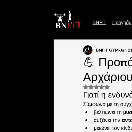
BNFIT
Προγράμ
BNFIT GYM
Jan 2
💪 Προπ
Αρχάριου
Rated NaN out of 5
Γιατί η ενδυ
Σύμφωνα με τη σύγχ
βελτιώνει τη 
μυο
αυξάνει την 
αντ
μειώνει τον κίν