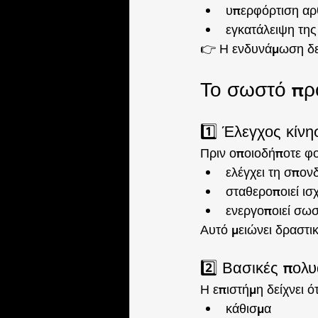
υπερφόρτιση α
εγκατάλειψη τη
👉 Η ενδυνάμωση δεν
Το σωστό προ
1️⃣ Έλεγχος κίν
Πριν οποιοδήποτε φο
ελέγχει τη σπον
σταθεροποιεί ισ
ενεργοποιεί σωσ
Αυτό μειώνει δραστι
2️⃣ Βασικές πολυ
Η επιστήμη δείχνει ό
κάθισμα