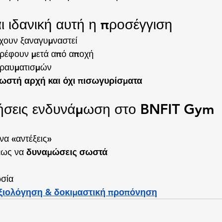
αι ιδανική αυτή η προσέγγιση
χουν ξαναγυμναστεί
τρέφουν μετά από αποχή
τραυματισμών
ωστή αρχή και όχι πισωγυρίσματα
ινήσεις ενδυνάμωση στο BNFIT Gym
να «αντέξεις»
πως να 
δυναμώσεις σωστά
ωσία
ξιολόγηση & δοκιμαστική προπόνηση