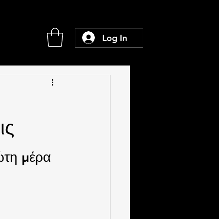
Log In
ις
ώτη μέρα