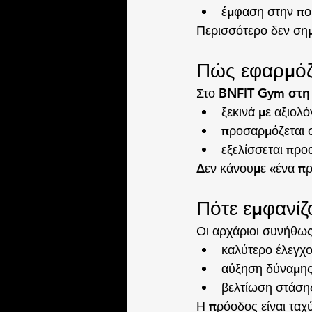
έμφαση στην ποι
Περισσότερο δεν σημ
Πώς εφαρμόζ
Στο 
BNFIT Gym στη
ξεκινά με αξιολ
προσαρμόζεται σ
εξελίσσεται προ
Δεν κάνουμε «ένα π
Πότε εμφανίζ
Οι αρχάριοι συνήθω
καλύτερο έλεγχο
αύξηση δύναμης
βελτίωση στάση
Η πρόοδος είναι ταχ