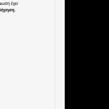
μωση έχει 
οδήγηση
.