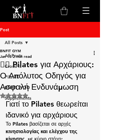
Post
All Posts
BNFIT GYM
All Posts
Jan 15
2 min read
🧘‍♀️ Pilates για Αρχάριους:
CrossFit
Ο Απόλυτος Οδηγός για
Pilates
Ασφαλή Ενδυνάμωση
BNFIT WOD
Rated NaN out of 5 stars.
Supplements
Γιατί το Pilates θεωρείται 
ιδανικό για αρχάριους
Το Pilates βασίζεται σε αρχές 
κινησιολογίας και ελέγχου της 
κίνησης
, με κύριο στόχο: