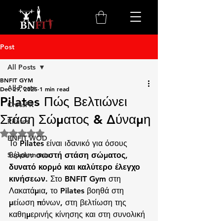
Post
All Posts
BNFIT GYM
All Posts
Dec 29, 2025
1 min read
Pilates Πώς Βελτιώνει
CrossFit
Στάση Σώματος & Δύναμη
Pilates
Rated NaN out of 5 stars.
BNFIT WOD
Το Pilates είναι ιδανικό για όσους 
Supplements
θέλουν 
σωστή στάση σώματος, 
δυνατό κορμό και καλύτερο έλεγχο 
κινήσεων
. Στο BNFIT Gym στη 
Λακατάμια, το Pilates βοηθά στη 
μείωση πόνων, στη βελτίωση της 
καθημερινής κίνησης και στη συνολική 